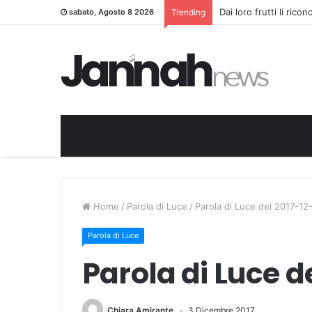
Dai loro frutti li rico
sabato, Agosto 8 2026
Trending
Home
/
Parola di Luce
/
Parola di Luce del 2017-12
Parola di Luce
Parola di Luce d
Chiara Amirante
3 Dicembre 2017