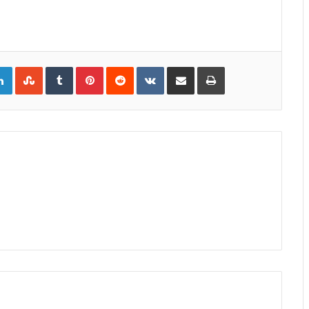
gle+
LinkedIn
StumbleUpon
Tumblr
Pinterest
Reddit
VKontakte
Share
Print
via
Email