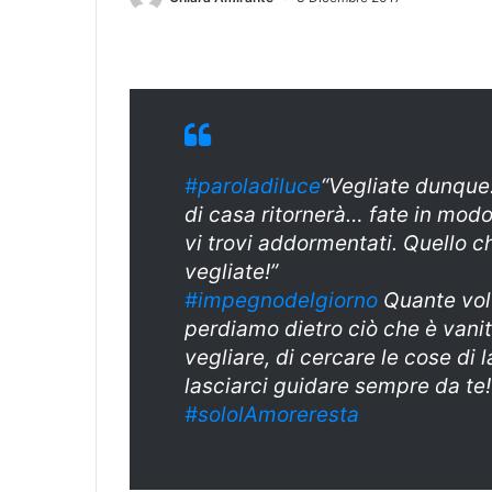
#paroladiluce
“Vegliate dunque
di casa ritornerà… fate in mod
vi trovi addormentati. Quello che
vegliate!”
#impegnodelgiorno
Quante volt
perdiamo dietro ciò che è vani
vegliare, di cercare le cose di 
lasciarci guidare sempre da te!
#sololAmoreresta