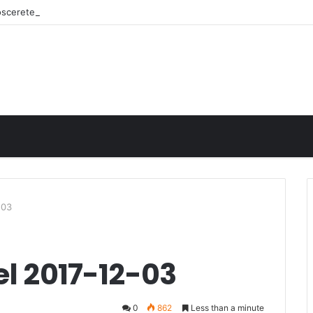
noscerete
-03
el 2017-12-03
0
862
Less than a minute