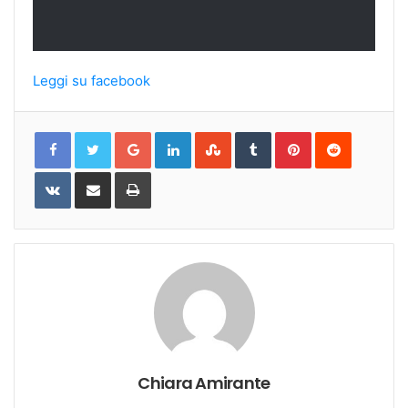
Leggi su facebook
Google+
LinkedIn
StumbleUpon
Tumblr
Pinterest
Reddit
VKontakte
Share
Print
via
Email
Chiara Amirante