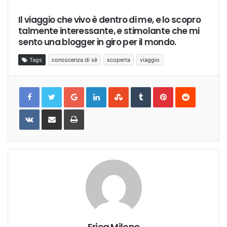
Il viaggio che vivo è dentro di me, e lo scopro
talmente interessante, e stimolante che mi
sento una blogger in giro per il mondo.
Tags
conoscenza di sè
scoperta
viaggio
Google+
LinkedIn
StumbleUpon
Tumblr
Pinterest
Reddit
VKontakte
Share
Print
via
Email
Erica Milone