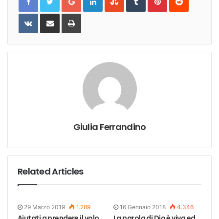
VKontakte
Share
Print
via
Email
Giulia Ferrandino
Related Articles
29 Marzo 2019
1.289
16 Gennaio 2018
4.346
Aiutati a prendere il volo
La parola di Dio è viva ed