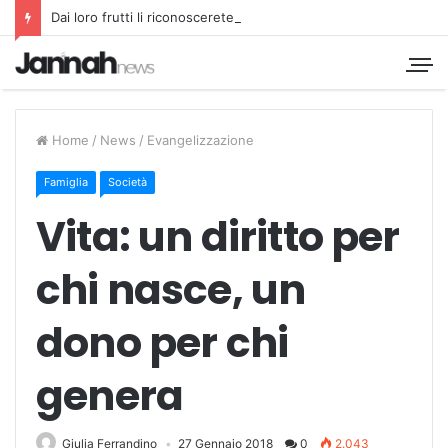
Dai loro frutti li riconoscerete
Home
/
News
/
Evangelizzazione
Famiglia
Società
Vita: un diritto per
chi nasce, un
dono per chi
genera
Giulia Ferrandino
27 Gennaio 2018
0
2.043