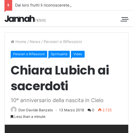
Dai loro frutti li riconoscerete
Home
/
News
/
Pensieri e Riflessioni
Pensieri e Riflessioni
Spiritualità
Video
Chiara Lubich ai
sacerdoti
10º anniversario della nascita in Cielo
Don Davide Banzato
13 Marzo 2018
0
2.725
Less than a minute