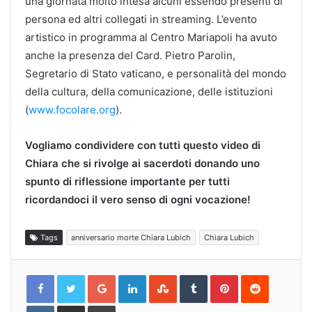
una giornata molto intesa alcuni essendo presenti di
persona ed altri collegati in streaming. L’evento
artistico in programma al Centro Mariapoli ha avuto
anche la presenza del Card. Pietro Parolin,
Segretario di Stato vaticano, e personalità del mondo
della cultura, della comunicazione, delle istituzioni
(
www.focolare.org
).
Vogliamo condividere con tutti questo video di
Chiara che si rivolge ai sacerdoti donando uno
spunto di riflessione importante per tutti
ricordandoci il vero senso di ogni vocazione!
Tags
anniversario morte Chiara Lubich
Chiara Lubich
Google+
LinkedIn
StumbleUpon
Tumblr
Pinterest
Reddit
VKontakte
Share
Print