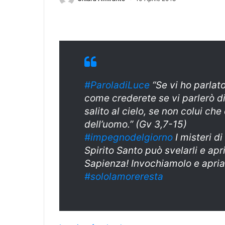
#ParoladiLuce
“Se vi ho parlato
come crederete se vi parlerò d
salito al cielo, se non colui che 
dell’uomo.” (Gv 3,7-15)
#impegnodelgiorno
I misteri di
Spirito Santo può svelarli e apr
Sapienza! Invochiamolo e apria
#sololamoreresta