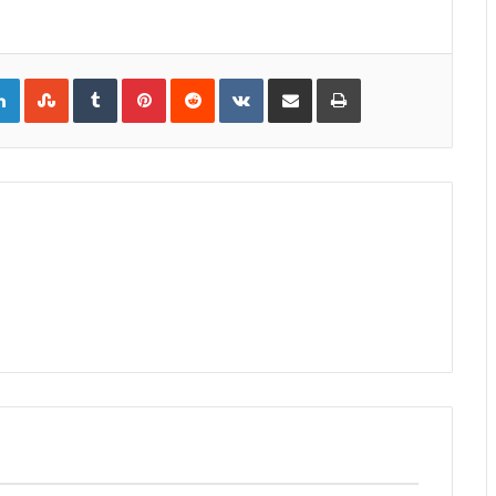
gle+
LinkedIn
StumbleUpon
Tumblr
Pinterest
Reddit
VKontakte
Share
Print
via
Email