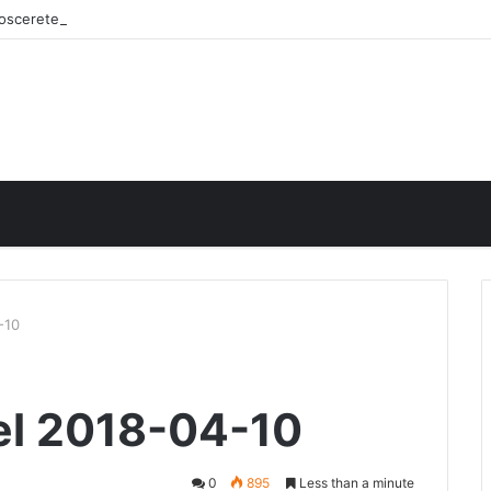
onoscerete
-10
del 2018-04-10
0
895
Less than a minute