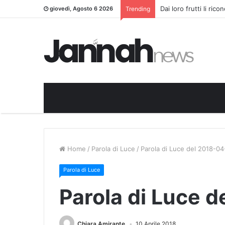
Dai loro frutti li ric
giovedì, Agosto 6 2026
Trending
Home
/
Parola di Luce
/
Parola di Luce del 2018-04
Parola di Luce
Parola di Luce 
Chiara Amirante
10 Aprile 2018