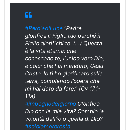
#ParoladiLuce
“Padre,
glorifica il Figlio tuo perché il
Figlio glorifichi te. (…) Questa
è la vita eterna: che
conoscano te, l’unico vero Dio,
e colui che hai mandato, Gesù
Cristo. Io ti ho glorificato sulla
terra, compiendo l’opera che
mi hai dato da fare.” (Gv 17,1-
11a)
#impegnodelgiorno
Glorifico
Dio con la mia vita? Compio la
volontà dell’io o quella di Dio?
#sololamoreresta