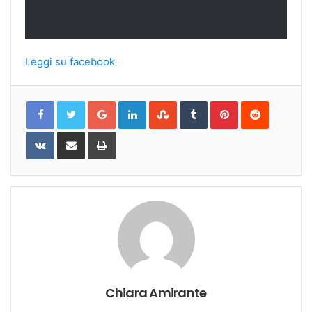
Leggi su facebook
Google+
LinkedIn
StumbleUpon
Tumblr
Pinterest
Reddit
VKontakte
Share
Print
via
Email
Chiara Amirante