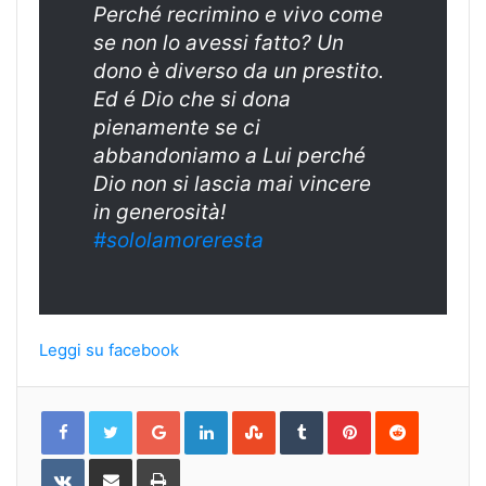
Perché recrimino e vivo come
se non lo avessi fatto? Un
dono è diverso da un prestito.
Ed é Dio che si dona
pienamente se ci
abbandoniamo a Lui perché
Dio non si lascia mai vincere
in generosità!
#sololamoreresta
Leggi su facebook
Google+
LinkedIn
StumbleUpon
Tumblr
Pinterest
Reddit
VKontakte
Share
Print
via
Email