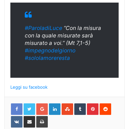
#ParoladiLuce
“Con la misura
con la quale misurate sarà
misurato a voi.” (Mt 7,1-5)
#impegnodelgiorno
#sololamoreresta
Leggi su facebook
Google+
LinkedIn
StumbleUpon
Tumblr
Pinterest
Reddit
VKontakte
Share
Print
via
Email