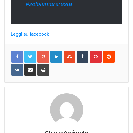
#sololamoreresta
Leggi su facebook
Google+
LinkedIn
StumbleUpon
Tumblr
Pinterest
Reddit
VKontakte
Share
Print
via
Email
Chiara Amirante