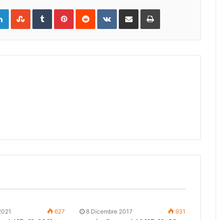
gle+
LinkedIn
StumbleUpon
Tumblr
Pinterest
Reddit
VKontakte
Share
Print
via
Email
2021
627
8 Dicembre 2017
931