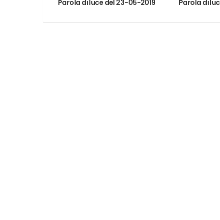
Parola di luce del 23-05-2019
Parola di lu