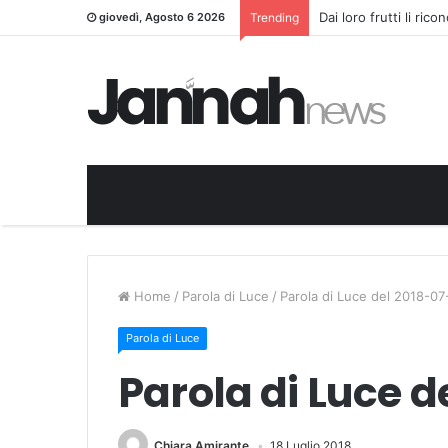
Dai loro frutti li ric
giovedì, Agosto 6 2026
Trending
Home
/
Parola di Luce
/
Parola di Luce del 2018-07
Parola di Luce
Parola di Luce d
Chiara Amirante
18 Luglio 2018