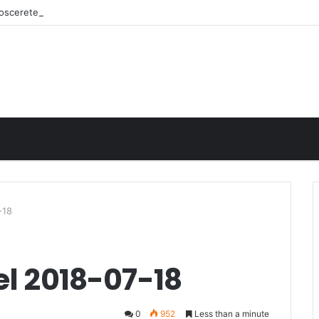
onoscerete
-18
el 2018-07-18
0
952
Less than a minute