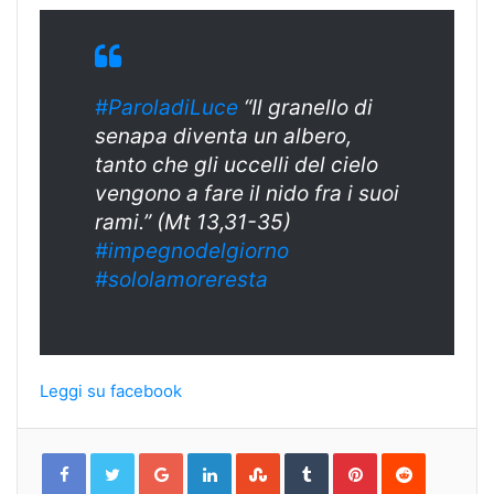
#ParoladiLuce
“Il granello di
senapa diventa un albero,
tanto che gli uccelli del cielo
vengono a fare il nido fra i suoi
rami.” (Mt 13,31-35)
#impegnodelgiorno
#sololamoreresta
Leggi su facebook
Google+
LinkedIn
StumbleUpon
Tumblr
Pinterest
Reddit