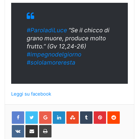
#ParoladiLuce
“Se il chicco di
grano muore, produce molto
frutto.” (Gv 12,24-26)
#impegnodelgiorno
#sololamoreresta
Leggi su facebook
Google+
LinkedIn
StumbleUpon
Tumblr
Pinterest
Reddit
VKontakte
Share
Print
via
Email