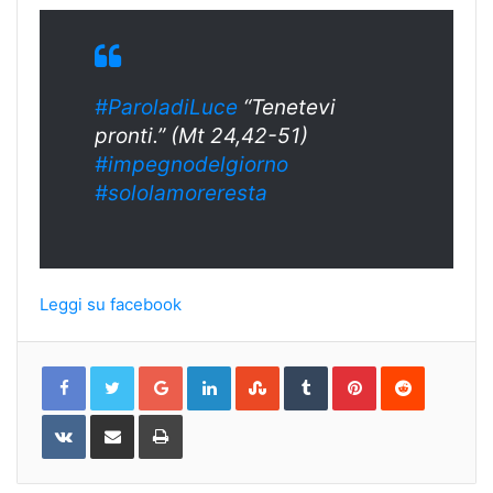
#ParoladiLuce
“Tenetevi
pronti.” (Mt 24,42-51)
#impegnodelgiorno
#sololamoreresta
Leggi su facebook
Google+
LinkedIn
StumbleUpon
Tumblr
Pinterest
Reddit
VKontakte
Share
Print
via
Email