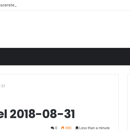
noscerete
-31
el 2018-08-31
0
986
Less than a minute