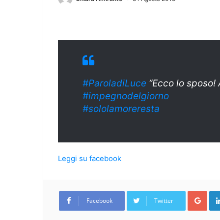
#ParoladiLuce
“Ecco lo sposo! 
#impegnodelgiorno
#sololamoreresta
Leggi su facebook
Goo
Facebook
Twitter