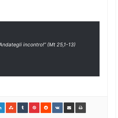
Andategli incontro!” (Mt 25,1-13)
gle+
LinkedIn
StumbleUpon
Tumblr
Pinterest
Reddit
VKontakte
Share
Print
via
Email