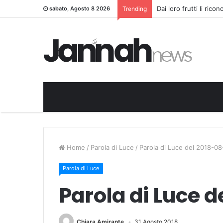
Dai loro frutti li rico
sabato, Agosto 8 2026
Trending
Home
/
Parola di Luce
/
Parola di Luce del 2018-08
Parola di Luce
Parola di Luce d
Chiara Amirante
31 Agosto 2018