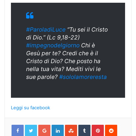
#ParoladiLuce
“Tu sei il Cristo
di Dio.” (Lc 9,18-22)
#impegnodelgiorno
Chi è
Gesù per te? Credi che è il
Cristo di Dio? Che posto ha
nella tua vita? Mediti vivi le
sue parole?
#sololamoreresta
Leggi su facebook
Google+
LinkedIn
StumbleUpon
Tumblr
Pinterest
Reddit