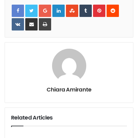
Google+
LinkedIn
StumbleUpon
Tumblr
Pinterest
Reddit
VKontakte
Share
Print
via
Email
Chiara Amirante
Related Articles