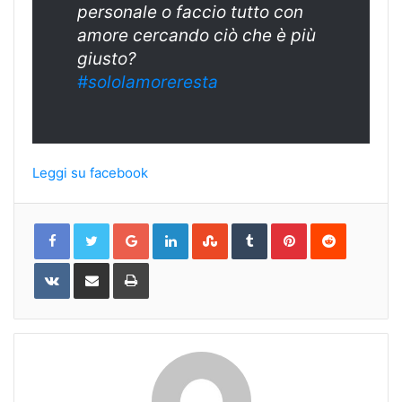
personale o faccio tutto con
amore cercando ciò che è più
giusto?
#sololamoreresta
Leggi su facebook
Google+
LinkedIn
StumbleUpon
Tumblr
Pinterest
Reddit
VKontakte
Share
Print
via
Email