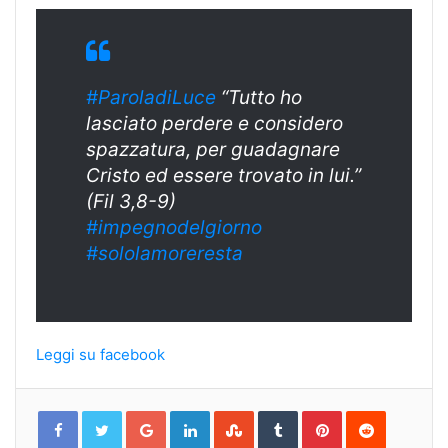
#ParoladiLuce
“Tutto ho
lasciato perdere e considero
spazzatura, per guadagnare
Cristo ed essere trovato in lui.”
(Fil 3,8-9)
#impegnodelgiorno
#sololamoreresta
Leggi su facebook
Google+
LinkedIn
StumbleUpon
Tumblr
Pinterest
Reddit