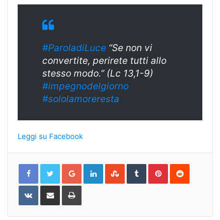
#ParoladiLuce
“Se non vi
convertite, perirete tutti allo
stesso modo.” (Lc 13,1-9)
#
impegnodelgiorn
o
#sololamoreresta
Leggi su Facebook
Google+
LinkedIn
StumbleUpon
Tumblr
Pinterest
Reddit
VKontakte
Share
Print
via
Email