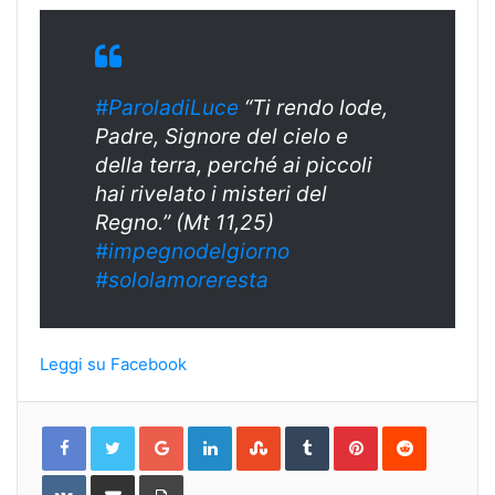
#ParoladiLuce
“Ti rendo lode,
Padre, Signore del cielo e
della terra, perché ai piccoli
hai rivelato i misteri del
Regno.” (Mt 11,25)
#
impegnodelgiorn
o
#sololamoreresta
Leggi su Facebook
Google+
LinkedIn
StumbleUpon
Tumblr
Pinterest
Reddit
VKontakte
Share
Print
via