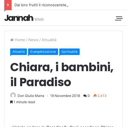
Dai loro frutti li riconoscerete
Home
/
News
/
Attualità
Attualità
Evangelizzazione
Spiritualità
Chiara, i bambini,
il Paradiso
Don Giulio Marra
19 Novembre 2018
0
2.413
1 minute read