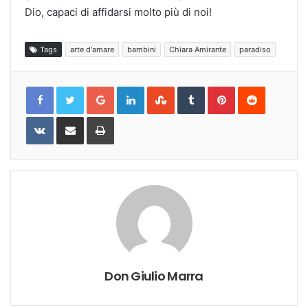
Dio, capaci di affidarsi molto più di noi!
Tags
arte d'amare
bambini
Chiara Amirante
paradiso
Google+
LinkedIn
StumbleUpon
Tumblr
Pinterest
Reddit
VKontakte
Share
Print
via
Email
Don Giulio Marra