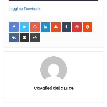
Leggi su Facebook
Google+
LinkedIn
StumbleUpon
Tumblr
Pinterest
Reddit
VKontakte
Share
Print
via
Email
Cavalieri della Luce