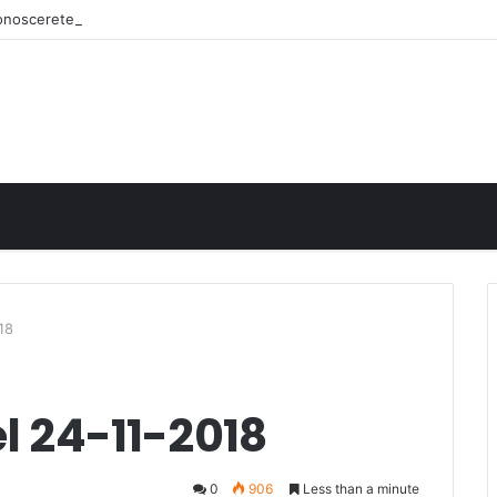
iconoscerete
18
el 24-11-2018
0
906
Less than a minute