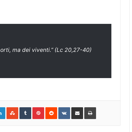
orti, ma dei viventi.” (Lc 20,27-40)
gle+
LinkedIn
StumbleUpon
Tumblr
Pinterest
Reddit
VKontakte
Share
Print
via
Email