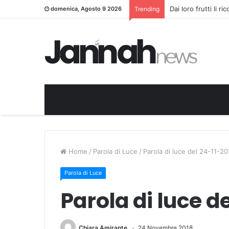
Dai loro frutti li r
domenica, Agosto 9 2026
Trending
Home
/
Parola di Luce
/
Parola di luce del 24-11-20
Parola di Luce
Parola di luce d
Chiara Amirante
24 Novembre 2018