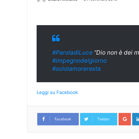
#ParoladiLuce
“Dio non è dei m
#
impegnodelgiorn
o
#sololamoreresta
Leggi su Facebook
Goo
Facebook
Twitter