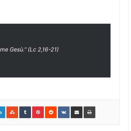
me Gesù.” (Lc 2,16-21)
gle+
LinkedIn
StumbleUpon
Tumblr
Pinterest
Reddit
VKontakte
Share
Print
via
Email