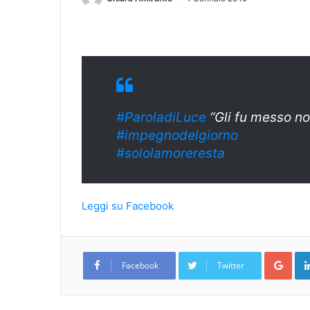
#ParoladiLuce
“Gli fu messo no
#
impegnodelgiorn
o
#sololamoreresta
Leggi su Facebook
Goo
Facebook
Twitter