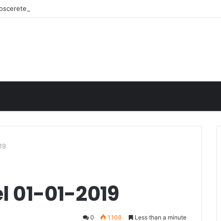
onoscerete
19
el 01-01-2019
0
1.108
Less than a minute