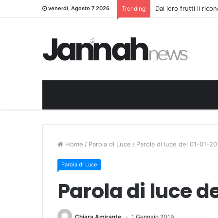
Dai loro frutti li ric
venerdì, Agosto 7 2026
Trending
Home
/
Parola di Luce
/
Parola di luce del 01-01-20
Parola di Luce
Parola di luce d
Chiara Amirante
1 Gennaio 2019