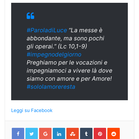
#ParoladiLuce
“La messe è
abbondante, ma sono pochi
gli operai.” (Lc 10,1-9)
#
impegnodelgiorn
o
Preghiamo per le vocazioni e
impegniamoci a vivere là dove
siamo con amore e per Amore!
#sololamoreresta
Leggi su Facebook
Google+
LinkedIn
StumbleUpon
Tumblr
Pinterest
Reddit