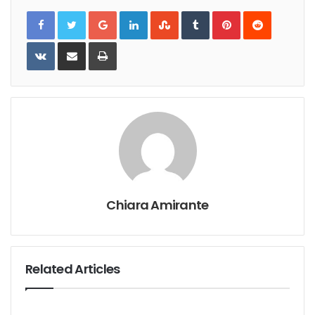
Google+
LinkedIn
StumbleUpon
Tumblr
Pinterest
Reddit
VKontakte
Share
Print
via
Email
Chiara Amirante
Related Articles