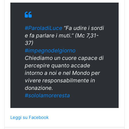
#ParoladiLuce
“Fa udire i sordi
e fa parlare i muti.” (Mc 7,31-
37)
#
impegnodelgiorn
o
Chiediamo un cuore capace di
percepire quanto accade
intorno a noi e nel Mondo per
vivere responsabilment
e in
donazione.
#sololamoreresta
Leggi su Facebook