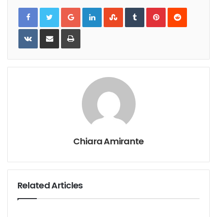
Google+
LinkedIn
StumbleUpon
Tumblr
Pinterest
Reddit
VKontakte
Share
Print
via
Email
Chiara Amirante
Related Articles