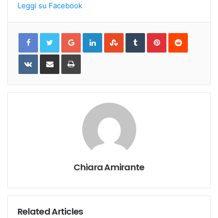
Leggi su Facebook
Google+
LinkedIn
StumbleUpon
Tumblr
Pinterest
Reddit
VKontakte
Share
Print
via
Email
Chiara Amirante
Related Articles