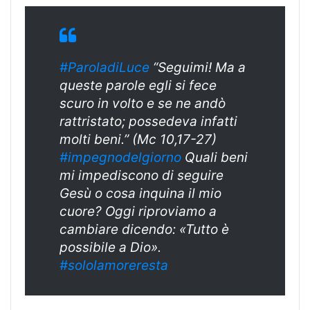
#ParoladiLuce
“Seguimi! Ma a
queste parole egli si fece
scuro in volto e se ne andò
rattristato; possedeva infatti
molti beni.” (Mc 10,17-27)
#
impegnodelgiorn
o
Quali beni
mi impediscono di seguire
Gesù o cosa inquina il mio
cuore? Oggi riproviamo a
cambiare dicendo: «Tutto è
possibile a Dio».
#sololamoreresta