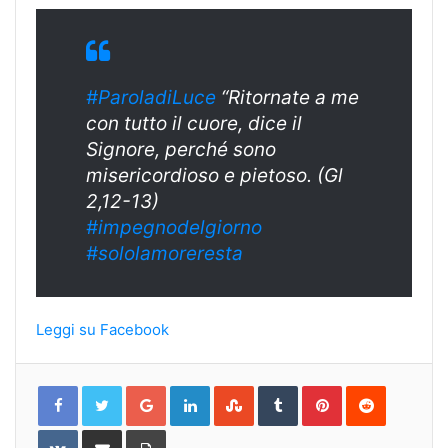
#ParoladiLuce
“Ritornate a me
con tutto il cuore, dice il
Signore, perché sono
misericordioso e pietoso. (Gl
2,12-13)
#
impegnodelgiorn
o
#sololamoreresta
Leggi su Facebook
Google+
LinkedIn
StumbleUpon
Tumblr
Pinterest
Reddit
VKontakte
Share
Print
via