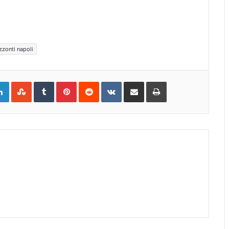
zzonti napoli
gle+
LinkedIn
StumbleUpon
Tumblr
Pinterest
Reddit
VKontakte
Share
Print
via
Email