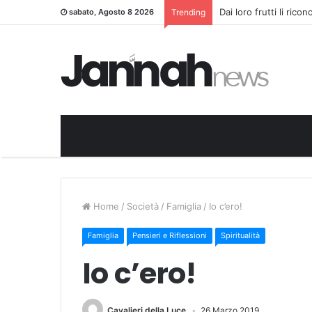
Dai loro frutti li rico
sabato, Agosto 8 2026
Trending
Home
/
Società
/
Famiglia
/
Io c’ero!
Famiglia
Pensieri e Riflessioni
Spiritualità
Io c’ero!
Cavalieri della Luce
26 Marzo 2019