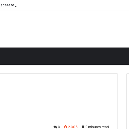
noscerete
0
2.006
2 minutes read