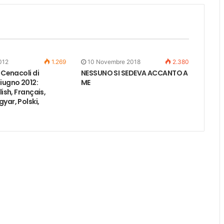
012
1.269
10 Novembre 2018
2.380
i Cenacoli di
NESSUNO SI SEDEVA ACCANTO A
iugno 2012:
ME
lish, Français,
yar, Polski,