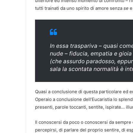
ulteriore ed intenso momento di confronto – ri
tutti trainati da uno spirito di amore senza
se
In essa traspariva – quasi come
nude – fiducia, empatia e gioia 
(che assurdo paradosso, eppure 
sala la scontata normalità è int
Quasi a conclusione di questa particolare ed 
Operaio a conclusione dell’Eucaristia lo splend
presenti, parole toccanti, sentite, ispirate… ill
Il conoscersi da poco o conoscersi da sempre 
percepirsi, di parlare del proprio sentire, di 