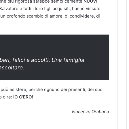
nizione più rigorosa sarebbe semplicemente
NUOVI
 Salvatore e tutti i loro figli acquisiti, hanno vissuto
, un profondo scambio di amore, di condividere, di
beri, felici e accolti. Una famiglia
ascoltare.
può esistere, perché ognuno dei presenti, dei suoi
o dire:
IO C’ERO!
Vincenzo Orabona