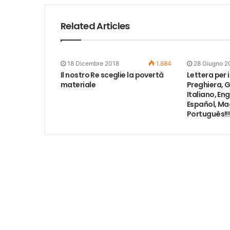
Related Articles
18 Dicembre 2018
1.884
28 Giugno 2
Il nostro Re sceglie la povertà
Lettera per 
materiale
Preghiera, G
Italiano, Eng
Español, Mag
Português!!!