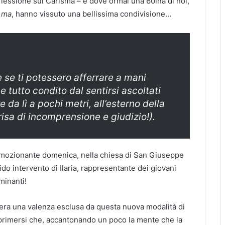
flessione sul Carisma – e dove ormai una 60ina di noi,
e
ma
, hanno vissuto una bellissima condivisione…
 se ti potessero afferrare a mani
e tutto condito dal sentirsi ascoltati
da lì a pochi metri, all’esterno della
risa di incomprensione e giudizio!).
emozionante domenica, nella chiesa di San Giuseppe
ido intervento di Ilaria, rappresentante dei giovani
uminanti!
era una valenza esclusa da questa nuova modalità di
esprimersi che, accantonando un poco la mente che la