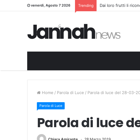
Dai loro frutti li ric
venerdì, Agosto 7 2026
Trending
Home
/
Parola di Luce
/
Parola di luce del 28-03-2
Parola di Luce
Parola di luce d
Chiara Amirante
28 Marzo 2019