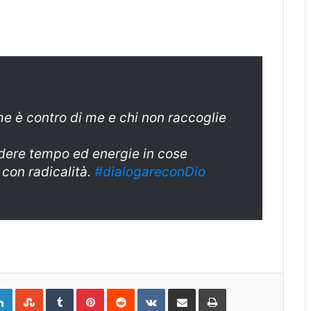
e è contro di me e chi non raccoglie
dere tempo ed energie in cose
o con radicalità.
#dialogareconDio
gle+
LinkedIn
StumbleUpon
Tumblr
Pinterest
Reddit
VKontakte
Share
Print
via
Email