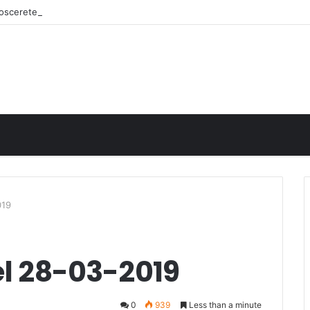
onoscerete
019
el 28-03-2019
0
939
Less than a minute