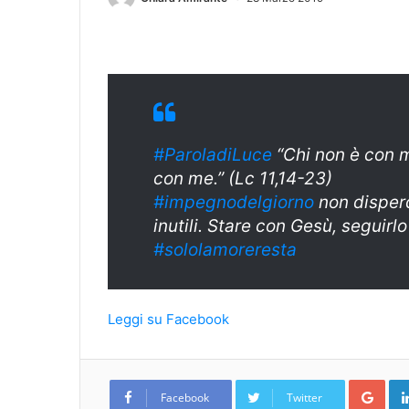
#ParoladiLuce
“Chi non è con m
con me.” (Lc 11,14-23)
#
impegnodelgiorn
o
non disper
inutili. Stare con Gesù, seguirl
#sololamoreresta
Leggi su Facebook
Goo
Facebook
Twitter