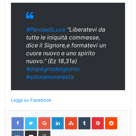
#ParoladiLuce
“Liberatevi da
tutte le iniquità commesse,
dice il Signore,e formatevi un
cuore nuovo e uno spirito
nuovo.” (Ez 18,31a)
#
impegnodelgiorn
o
#sololamoreresta
Leggi su Facebook
Google+
LinkedIn
StumbleUpon
Tumblr
Pinterest
Reddit
VKontakte
Share
Print
via