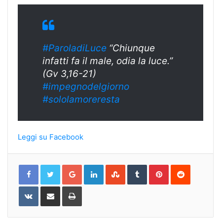
#ParoladiLuce
“Chiunque
infatti fa il male, odia la luce.”
(Gv 3,16-21)
#
impegnodelgiorn
o
#sololamoreresta
Leggi su Facebook
Google+
LinkedIn
StumbleUpon
Tumblr
Pinterest
Reddit
VKontakte
Share
Print
via
Email