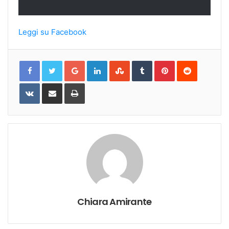
Leggi su Facebook
Google+
LinkedIn
StumbleUpon
Tumblr
Pinterest
Reddit
VKontakte
Share
Print
via
Email
Chiara Amirante