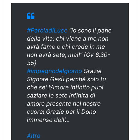
#ParoladiLuce
“Io sono il pane
della vita; chi viene a me non
avrà fame e chi crede in me
non avrà sete, mai!” (Gv 6,30-
35)
#
impegnodelgiorn
o
Grazie
Signore Gesù perché solo tu
che sei l’Amore infinito puoi
saziare le sete infinita di
amore presente nel nostro
cuore! Grazie per il Dono
immenso dell’…
Altro