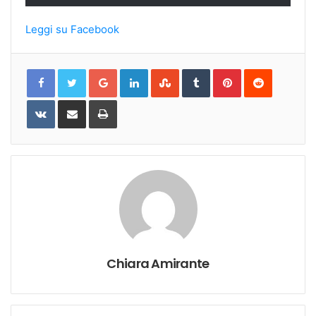
Leggi su Facebook
Google+
LinkedIn
StumbleUpon
Tumblr
Pinterest
Reddit
VKontakte
Share
Print
via
Email
Chiara Amirante