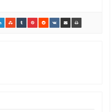
gle+
LinkedIn
StumbleUpon
Tumblr
Pinterest
Reddit
VKontakte
Share
Print
via
Email