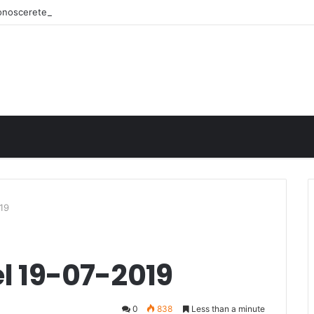
iconoscerete
019
el 19-07-2019
0
838
Less than a minute