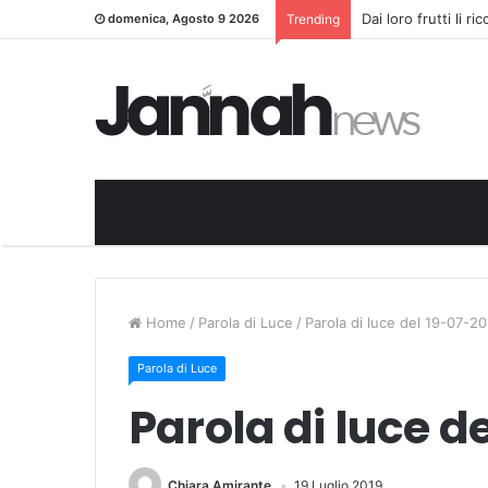
Dai loro frutti li r
domenica, Agosto 9 2026
Trending
Home
/
Parola di Luce
/
Parola di luce del 19-07-2
Parola di Luce
Parola di luce d
Chiara Amirante
19 Luglio 2019