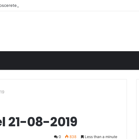
onoscerete
019
el 21-08-2019
0
838
Less than a minute