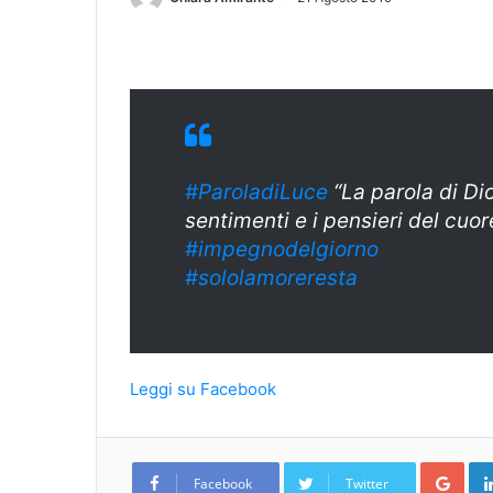
#ParoladiLuce
“La parola di Dio
sentimenti e i pensieri del cuore
#
impegnodelgiorn
o
#sololamoreresta
Leggi su Facebook
Goo
Facebook
Twitter