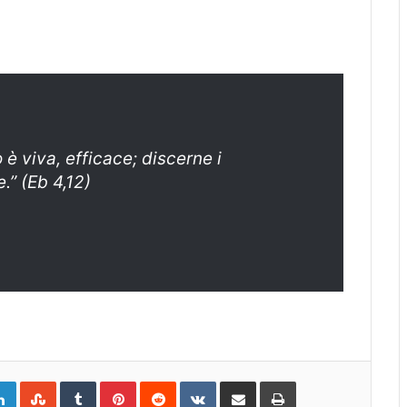
 è viva, efficace; discerne i
.” (Eb 4,12)
gle+
LinkedIn
StumbleUpon
Tumblr
Pinterest
Reddit
VKontakte
Share
Print
via
Email