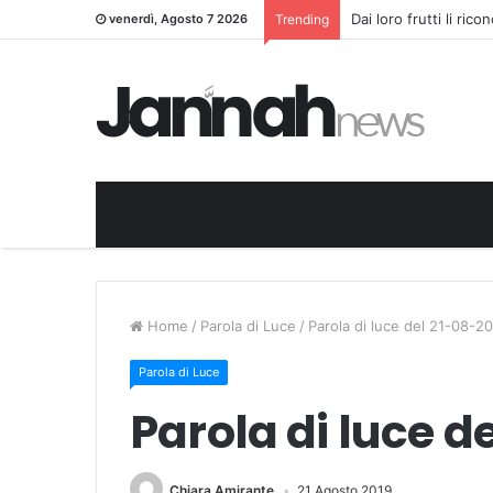
Dai loro frutti li ric
venerdì, Agosto 7 2026
Trending
Home
/
Parola di Luce
/
Parola di luce del 21-08-2
Parola di Luce
Parola di luce d
Chiara Amirante
21 Agosto 2019