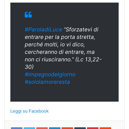
#ParoladiLuce
“Sforzatevi di
entrare per la porta stretta,
perché molti, io vi dico,
cercheranno di entrare, ma
non ci riusciranno.” (Lc 13,22-
30)
#
impegnodelgiorn
o
#sololamoreresta
Leggi su Facebook
Google+
LinkedIn
StumbleUpon
Tumblr
Pinterest
Reddit