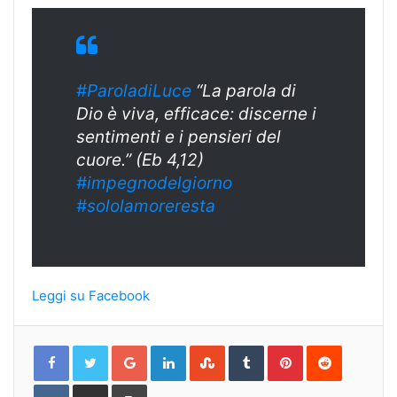
#ParoladiLuce
“La parola di
Dio è viva, efficace: discerne i
sentimenti e i pensieri del
cuore.” (Eb 4,12)
#
impegnodelgiorn
o
#sololamoreresta
Leggi su Facebook
Google+
LinkedIn
StumbleUpon
Tumblr
Pinterest
Reddit
VKontakte
Share
Print
via