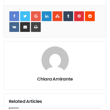
Google+
LinkedIn
StumbleUpon
Tumblr
Pinterest
Reddit
VKontakte
Share
Print
via
Email
Chiara Amirante
Related Articles