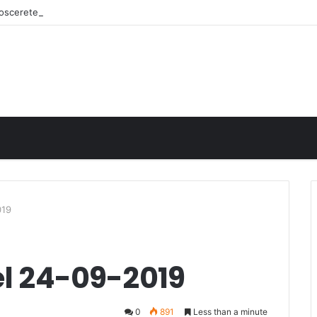
onoscerete
019
el 24-09-2019
0
891
Less than a minute