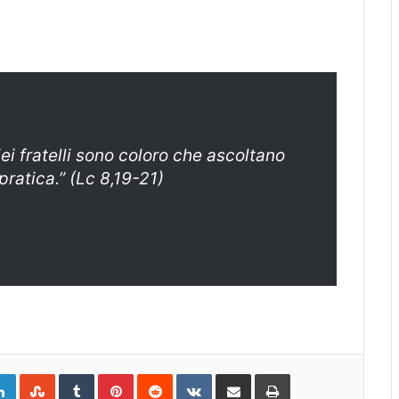
i fratelli sono coloro che ascoltano
pratica.” (Lc 8,19-21)
gle+
LinkedIn
StumbleUpon
Tumblr
Pinterest
Reddit
VKontakte
Share
Print
via
Email