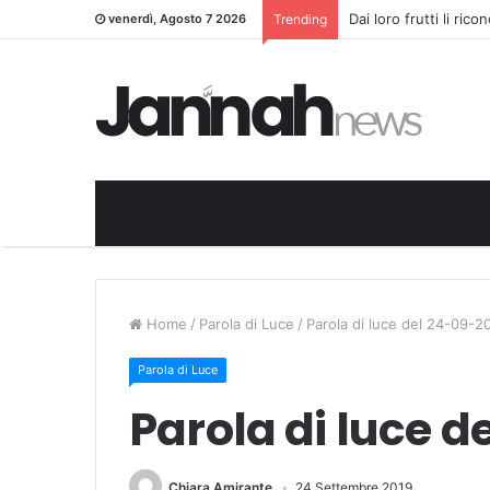
Dai loro frutti li ric
venerdì, Agosto 7 2026
Trending
Home
/
Parola di Luce
/
Parola di luce del 24-09-2
Parola di Luce
Parola di luce d
Chiara Amirante
24 Settembre 2019