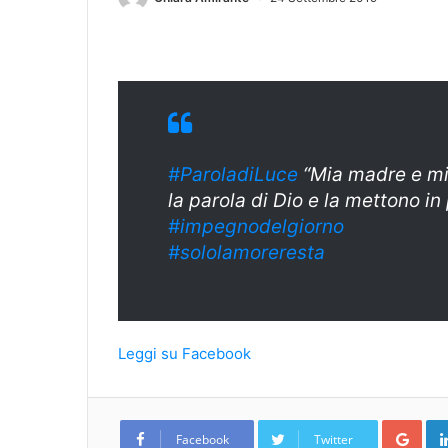
#ParoladiLuce
“Mia madre e mie
la parola di Dio e la mettono in 
#
impegnodelgiorn
o
#sololamoreresta
Leggi su Facebook
Goo
Facebook
Twitter