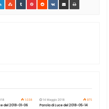
gle+
LinkedIn
StumbleUpon
Tumblr
Pinterest
Reddit
VKontakte
Share
Print
via
Email
018
1.038
14 Maggio 2018
975
ce del 2018-01-06
Parola di Luce del 2018-05-14