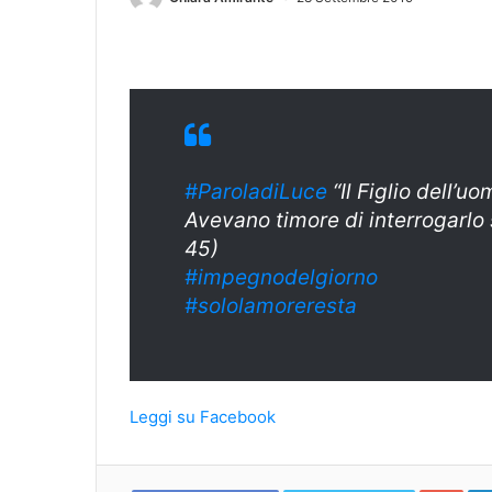
#ParoladiLuce
“Il Figlio dell’
Avevano timore di interrogarlo
45)
#
impegnodelgiorn
o
#sololamoreresta
Leggi su Facebook