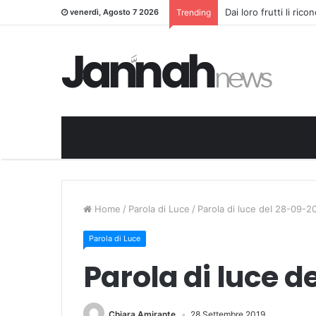
Dai loro frutti li ric
venerdì, Agosto 7 2026
Trending
Home
/
Parola di Luce
/
Parola di luce del 28-09-2
Parola di Luce
Parola di luce d
Chiara Amirante
28 Settembre 2019