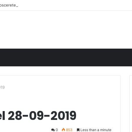
onoscerete
019
el 28-09-2019
0
853
Less than a minute