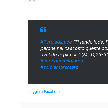
#ParoladiLuce
“Ti rendo lode, P
perché hai nascosto queste cose 
rivelate ai piccoli.” (Mt 11,25-3
#
impegnodelgiorn
o
#sololamoreresta
Leggi su Facebook