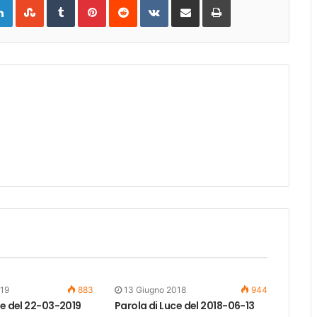
gle+
LinkedIn
StumbleUpon
Tumblr
Pinterest
Reddit
VKontakte
Share
Print
via
Email
019
883
13 Giugno 2018
944
ce del 22-03-2019
Parola di Luce del 2018-06-13