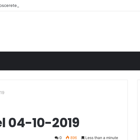
onoscerete
019
el 04-10-2019
0
896
Less than a minute