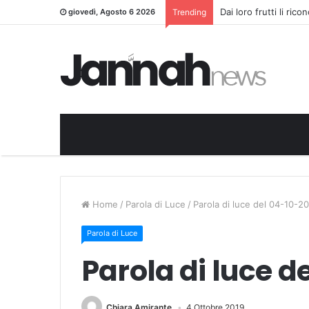
Dai loro frutti li ric
giovedì, Agosto 6 2026
Trending
Home
/
Parola di Luce
/
Parola di luce del 04-10-2
Parola di Luce
Parola di luce d
Chiara Amirante
4 Ottobre 2019