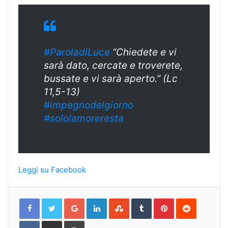
#ParoladiLuce
“Chiedete e vi
sarà dato, cercate e troverete,
bussate e vi sarà aperto.” (Lc
11,5-13)
#
impegnodelgiorn
o
#sololamoreresta
Leggi su Facebook
Google+
LinkedIn
StumbleUpon
Tumblr
Pinterest
Reddit
VKontakte
Share
Print
via