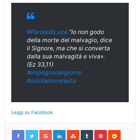
#ParoladiLuce
“Io non godo
della morte del malvagio, dice
il Signore, ma che si converta
dalla sua malvagità e viva».
(Ez 33,11)
#impegnodelgior
no
#sololamorerest
a
Leggi su Facebook
Google+
LinkedIn
StumbleUpon
Tumblr
Pinterest
Reddit