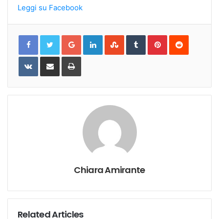
Leggi su Facebook
Google+
LinkedIn
StumbleUpon
Tumblr
Pinterest
Reddit
VKontakte
Share
Print
via
Email
Chiara Amirante
Related Articles