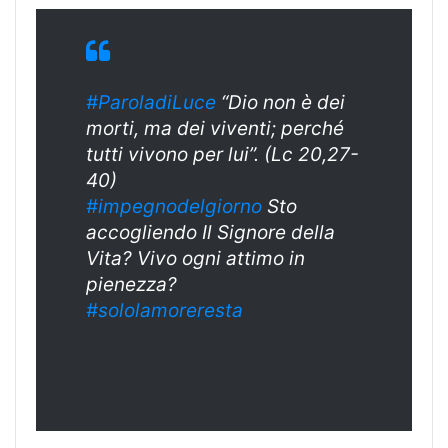
#ParoladiLuce
“Dio non è dei
morti, ma dei viventi; perché
tutti vivono per lui”. (Lc 20,27-
40)
#impegnodelgior
no
Sto
accogliendo Il Signore della
Vita? Vivo ogni attimo in
pienezza?
#sololamorerest
a