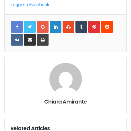
Leggi su Facebook
Google+
LinkedIn
StumbleUpon
Tumblr
Pinterest
Reddit
VKontakte
Share
Print
via
Email
Chiara Amirante
Related Articles