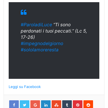
#ParoladiLuce
“Ti sono
perdonati i tuoi peccati.” (Lc 5,
17-26)
#impegnodelgior
no
#sololamorerest
a
Leggi su Facebook
Google+
LinkedIn
StumbleUpon
Tumblr
Pinterest
Reddit