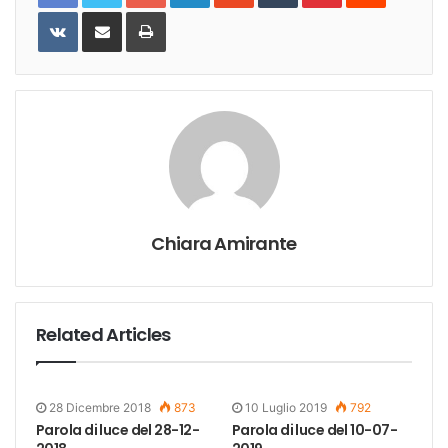
VKontakte
Share
Print
via
Email
Chiara Amirante
Related Articles
28 Dicembre 2018
873
10 Luglio 2019
792
Parola di luce del 28-12-
Parola di luce del 10-07-