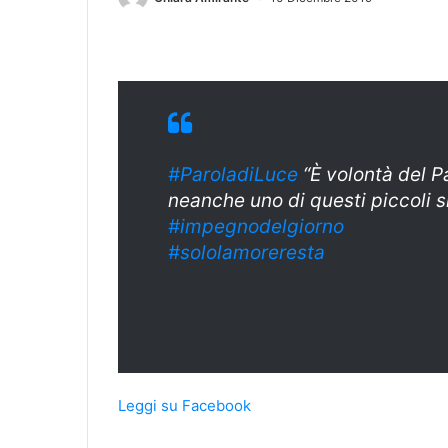
#ParoladiLuce
“È volontà del Pa
neanche uno di questi piccoli s
#impegnodelgior
no
#sololamorerest
a
Leggi su Facebook