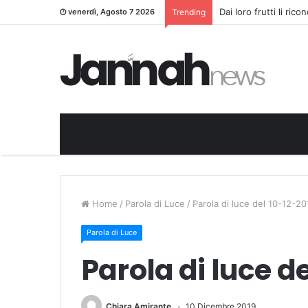
Dai loro frutti li ric
venerdì, Agosto 7 2026
Trending
Home
/
Parola di Luce
/
Parola di luce del 10-12-20
Parola di Luce
Parola di luce d
Chiara Amirante
10 Dicembre 2019