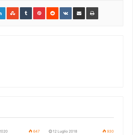
gle+
LinkedIn
StumbleUpon
Tumblr
Pinterest
Reddit
VKontakte
Share
Print
via
Email
 2020
647
12 Luglio 2018
930