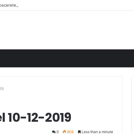
onoscerete
19
el 10-12-2019
0
806
Less than a minute